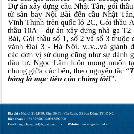
Dự án xây dựng cầu Nhật Tân, gói thầu
từ sân bay Nội Bài đến cầu Nhật Tân
Vĩnh Thịnh trên quốc lộ 2C, Gói thầu 
thầu 10A – dự án xây dựng nhà ga T2 
Bài, Gói thầu số 1, số 2 và số 3 thuộ
vành Đai 3 - Hà Nội. v..v...và giành 
các đơn vị sử dụng cũng như sự đánh g
đầu tư. Ngọc Lâm luôn mong muốn tạo 
chung giữa các bên, theo nguyên tắc “
T
hàng là mục tiêu của chúng tôi!
”.
Địa chỉ :
Nhà số 21 LK38, Khu Đô Thị Vân Canh, Xã Sơn Đồng, TP Hà Nội
Điện thoại :
024.37650799/0913592009
Email :
ngoclamco.ltd@gmail.com
-
Website :
www.ngoclamltd.vn